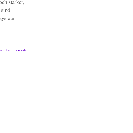
ch stärker,
 sind
ays our
-NonCommercial-