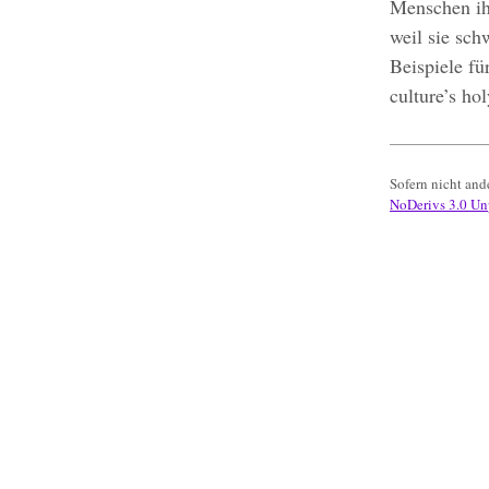
Menschen ihr
weil sie sc
Beispiele fü
culture’s h
Sofern nicht ande
NoDerivs 3.0 Un