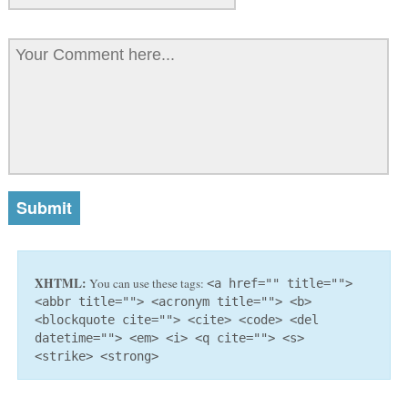
XHTML:
You can use these tags:
<a href="" title="">
<abbr title=""> <acronym title=""> <b>
<blockquote cite=""> <cite> <code> <del
datetime=""> <em> <i> <q cite=""> <s>
<strike> <strong>