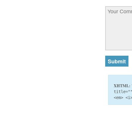
XHTML:
title="
<em> <i