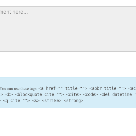
You can use these tags:
<a href="" title=""> <abbr title=""> <ac
"> <b> <blockquote cite=""> <cite> <code> <del datetime=
> <q cite=""> <s> <strike> <strong>