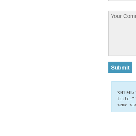
XHTML:
title="
<em> <i