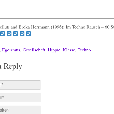
elluti and Broka Herrmann (1996): Im Techno Rausch – 60 S
,
Egoismus
,
Gesellschaft
,
Hippie
,
Klasse
,
Techno
a Reply