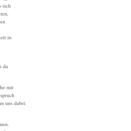
o sich
ien,
gen
eit in
h da
he mit
sspruch
n uns dabei
nnen.