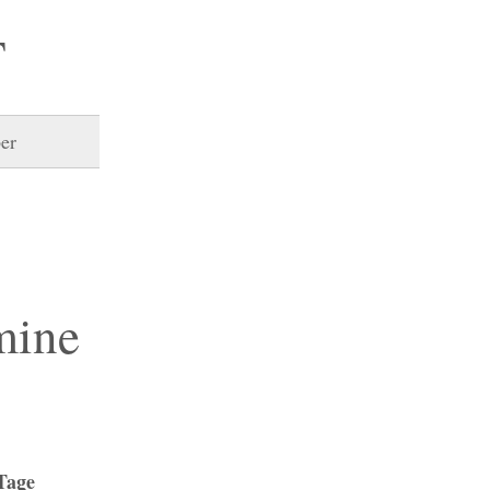
T
er
mine
Tage