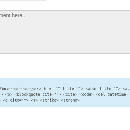
You can use these tags:
<a href="" title=""> <abbr title=""> <ac
"> <b> <blockquote cite=""> <cite> <code> <del datetime=
> <q cite=""> <s> <strike> <strong>