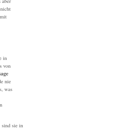
 aber
 nicht
 mit
e in
s von
sage
e nie
s, was
en
sind sie in