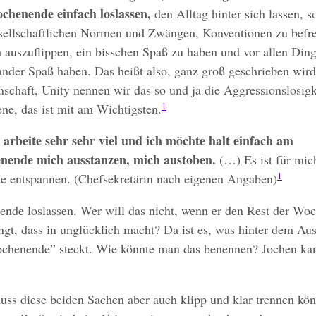
henende einfach loslassen,
den Alltag hinter sich lassen, s
sellschaftlichen Normen und Zwängen, Konventionen zu befre
h auszuflippen, ein bisschen Spaß zu haben und vor allen Din
ander Spaß haben. Das heißt also, ganz groß geschrieben wird
schaft, Unity nennen wir das so und ja die Aggressionslosigk
1
ene, das ist mit am Wichtigsten.
h arbeite sehr sehr viel und ich möchte halt einfach am
ende mich ausstanzen, mich austoben.
(…) Es ist für mic
1
te entspannen. (Chefsekretärin nach eigenen Angaben)
de loslassen. Wer will das nicht, wenn er den Rest der Woc
ngt, dass in unglücklich macht? Da ist es, was hinter dem Au
chenende” steckt. Wie könnte man das benennen? Jochen kan
ss diese beiden Sachen aber auch klipp und klar trennen kö