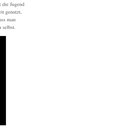
t die Jugend
it genutzt,
dass man
 selbst.