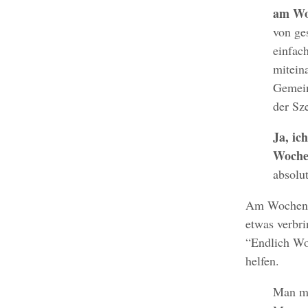
am Woc
von ge
einfac
mitein
Gemein
der Sz
Ja, ic
Wochen
absolu
Am Wochenen
etwas verbri
“Endlich Wo
helfen.
Man mu