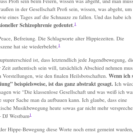
ss Profi sein beim Feiern, wissen was abgeht, und man muss
raußen in der Gesellschaft Profi sein, wissen, was abgeht, um
wie eines Tages auf die Schnauze zu fallen. Und das habe ich
1
sioneller Schizophrenie gedeutet
.
Peace, Befreiung. Die Schlagworte alter Hippiezeiten. Die
1
szene hat sie wiederbelebt.
uptunterschied ist, dass letztendlich jede Jugendbewegung, di
r Zeit authentisch sein will, tatsächlich Abschied nehmen mus
Wenn ich 
n Vorstellungen, wie den finalen Heilsbotschaften.
iung” beispielsweise, ist das ganz abstrakt gesagt.
Ich würd
sagen wie “Die klassenlose Gesellschaft und was weiß ich wa
ne super Sache man da aufbauen kann. Ich glaube, dass eine
tische Musikbewegung heute sowas gar nicht mehr versprech
1
– DJ Westbam
der Hippe-Bewegung diese Worte noch ernst gemeint wurden, 