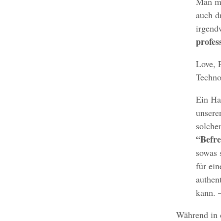
Man mu
auch d
irgend
profes
Love, 
Techno
Ein Ha
unsere
solche
“Befre
sowas 
für ei
authen
kann. 
Während in 