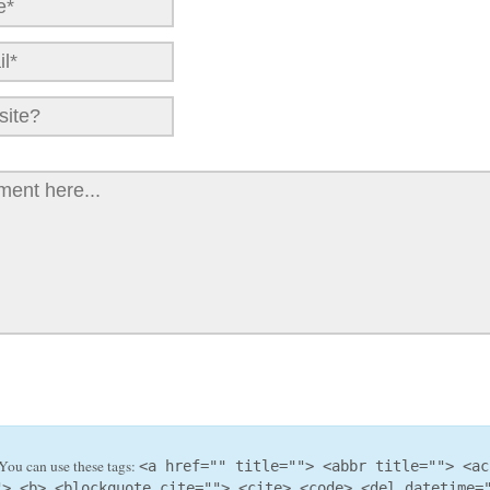
You can use these tags:
<a href="" title=""> <abbr title=""> <ac
"> <b> <blockquote cite=""> <cite> <code> <del datetime=