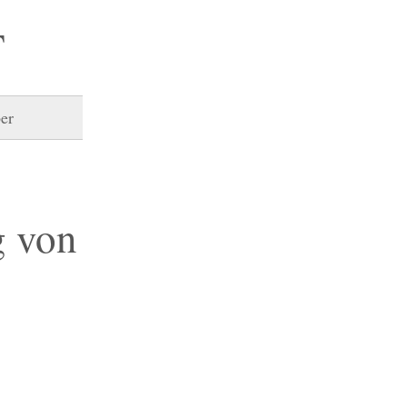
T
er
g von