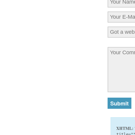
XHTML:
title="