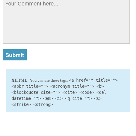
XHTML:
You can use these tags:
<a href="" title="">
<abbr title=""> <acronym title=""> <b>
<blockquote cite=""> <cite> <code> <del
datetime=""> <em> <i> <q cite=""> <s>
<strike> <strong>