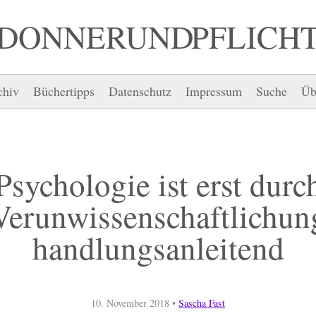
DONNER UND PFLICH
chiv
Büchertipps
Datenschutz
Impressum
Suche
Üb
Psychologie ist erst durc
Verunwissenschaftlichun
handlungsanleitend
10. November 2018
•
Sascha Fast