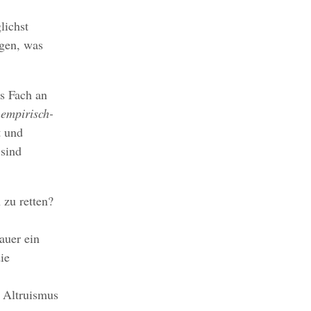
lichst
agen, was
es Fach an
m
empirisch-
t und
sind
 zu retten?
auer ein
ie
r Altruismus