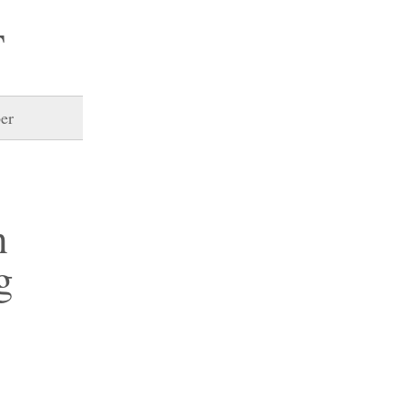
T
er
h
g