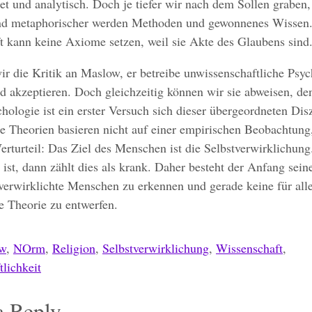
ret und analytisch. Doch je tiefer wir nach dem Sollen graben,
und metaphorischer werden Methoden und gewonnenes Wissen
t kann keine Axiome setzen, weil sie Akte des Glaubens sind
r die Kritik an Maslow, er betreibe unwissenschaftliche Psyc
d akzeptieren. Doch gleichzeitig können wir sie abweisen, d
chologie ist ein erster Versuch sich dieser übergeordneten Dis
e Theorien basieren nicht auf einer empirischen Beobachtung
rturteil: Das Ziel des Menschen ist die Selbstverwirklichun
o ist, dann zählt dies als krank. Daher besteht der Anfang sein
tverwirklichte Menschen zu erkennen und gerade keine für al
te Theorie zu entwerfen.
w
,
NOrm
,
Religion
,
Selbstverwirklichung
,
Wissenschaft
,
lichkeit
a Reply