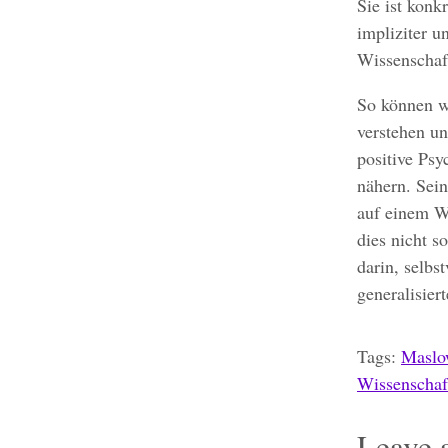
Sie ist konk
impliziter 
Wissenschaf
So können wi
verstehen un
positive Psy
nähern. Sein
auf einem We
dies nicht s
darin, selbs
generalisier
Tags:
Maslo
Wissenschaft
Leave 