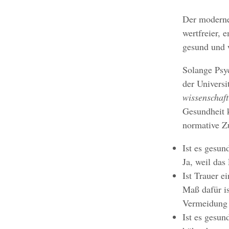
Der moderne 
wertfreier, 
gesund und w
Solange Psyc
der Universi
wissenschaft
Gesundheit 
normative Zu
Ist es gesu
Ja, weil das
Ist Trauer e
Maß dafür is
Vermeidung 
Ist es gesun