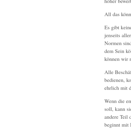
höher bewer
All das könn
Es gibt kei
jenseits all
Normen sind
dem Sein kö
können wir n
Alle Beschä
bedienen, k
ehrlich mit 
Wenn die em
soll, kann s
andere Teil 
beginnt mit 