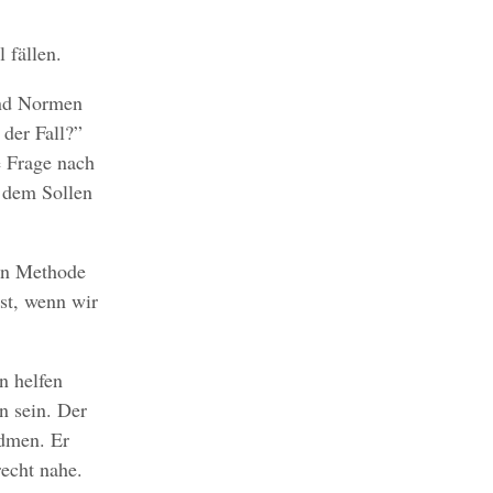
 fällen.
nd Normen
 der Fall?”
e Frage nach
 dem Sollen
hen Methode
st, wenn wir
n helfen
n sein. Der
idmen. Er
recht nahe.