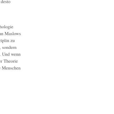
 desto
.
.
hologie
enn Maslows
ziplin zu
, sondern
g. Und wenn
er Theorie
le Menschen