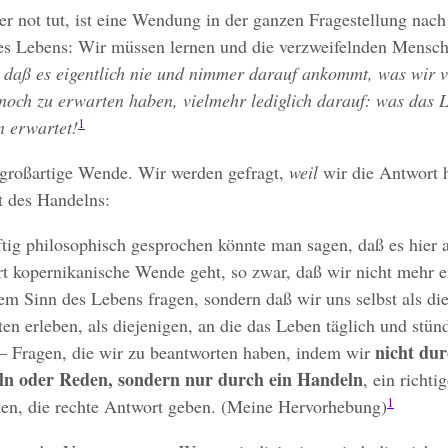
er not tut, ist eine Wendung in der ganzen Fragestellung nac
es Lebens: Wir müssen lernen und die verzweifelnden Mensc
,
daß es eigentlich nie und nimmer darauf ankommt, was wir 
noch zu erwarten haben, vielmehr lediglich darauf: was das 
1
n erwartet!
e großartige Wende. Wir werden gefragt,
weil
wir die Antwort h
t des Handelns:
tig philosophisch gesprochen könnte man sagen, daß es hier 
rt kopernikanische Wende geht, so zwar, daß wir nicht mehr e
em Sinn des Lebens fragen, sondern daß wir uns selbst als di
en erleben, als diejenigen, an die das Leben täglich und stün
nicht du
 — Fragen, die wir zu beantworten haben, indem wir
n oder Reden, sondern nur durch ein Handeln
, ein richti
1
ten, die rechte Antwort geben. (Meine Hervorhebung)