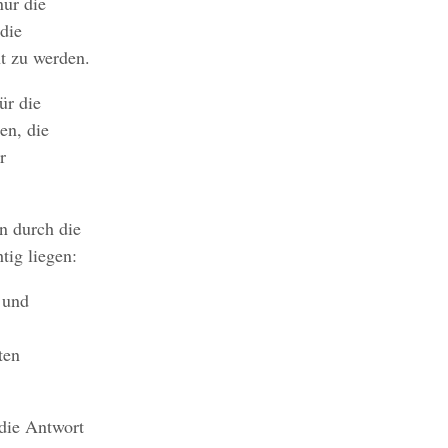
nur die
die
t zu werden.
ür die
en, die
r
n durch die
ig liegen:
 und
ten
 die Antwort