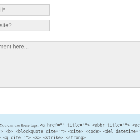
You can use these tags:
<a href="" title=""> <abbr title=""> <ac
"> <b> <blockquote cite=""> <cite> <code> <del datetime=
> <q cite=""> <s> <strike> <strong>