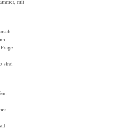
Hammer, mit
ensch
inn
 Frage
o sind
]
fen.
ner
sal