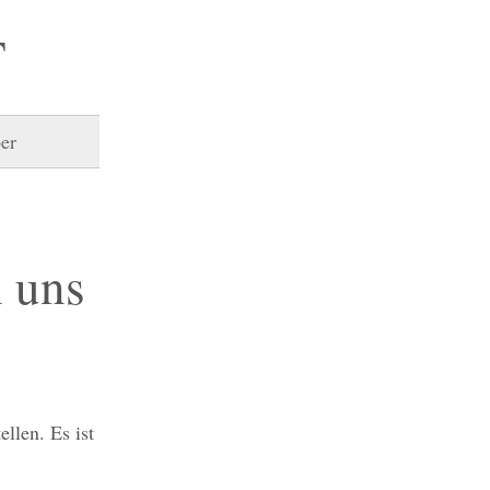
T
er
n uns
llen. Es ist