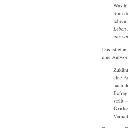
Was hi
Sinn d
lehren
Leben 
uns vo
Das ist ein
eine Antwor
Zukünf
eine A
nach d
Befragt
stellt
Grübel
Verhal