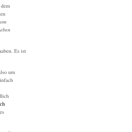
h dem
hen
vom
Leben
aben. Es ist
also um
infach
e
dlich
rch
ges