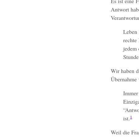
Es ist eine 
Antwort hab
Verantwortu
Leben h
rechte
jedem 
Stunde
Wir haben d
Übernahme v
Immer 
Einziga
“Antwor
1
ist.
Weil die Fra