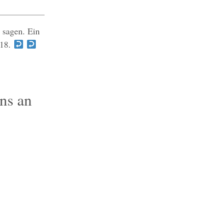
 sagen. Ein
118.
ns an