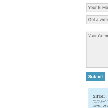
XHTML:
title="
<em> <i