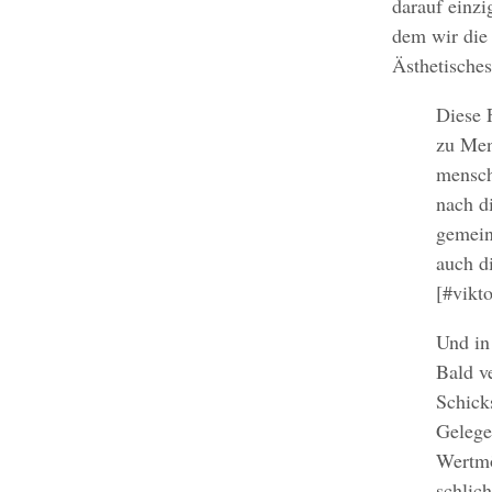
darauf einzi
dem wir die 
Ästhetisches
Diese 
zu Men
mensch
nach d
gemeint
auch d
[#vikt
Und in
Bald ve
Schicks
Gelege
Wertmö
schlic