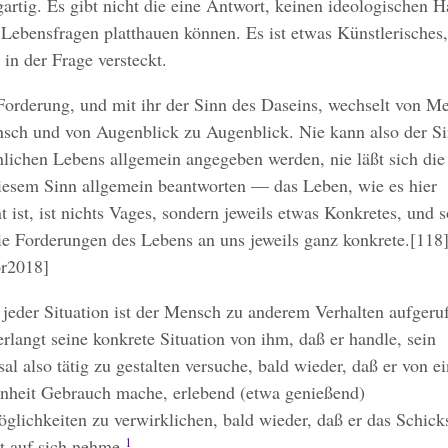
gartig. Es gibt nicht die eine Antwort, keinen ideologischen 
Lebensfragen platthauen können. Es ist etwas Künstlerisches,
 in der Frage versteckt.
Forderung, und mit ihr der Sinn des Daseins, wechselt von M
sch und von Augenblick zu Augenblick. Nie kann also der S
lichen Lebens allgemein angegeben werden, nie läßt sich die
iesem Sinn allgemein beantworten — das Leben, wie es hier
 ist, ist nichts Vages, sondern jeweils etwas Konkretes, und s
ie Forderungen des Lebens an uns jeweils ganz konkrete.[118
or2018]
 jeder Situation ist der Mensch zu anderem Verhalten aufgeru
rlangt seine konkrete Situation von ihm, daß er handle, sein
al also tätig zu gestalten versuche, bald wieder, daß er von ei
nheit Gebrauch mache, erlebend (etwa genießend)
glichkeiten zu verwirklichen, bald wieder, daß er das Schick
1
ht auf sich nehme.