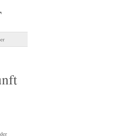
T
er
nft
 der