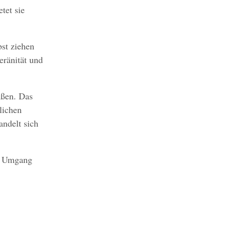
tet sie
bst ziehen
eränität und
üßen. Das
lichen
andelt sich
te Umgang