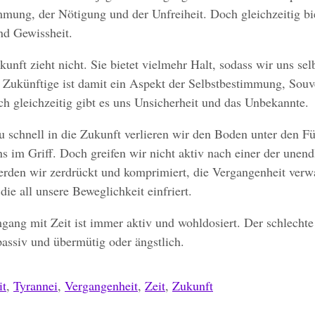
ung, der Nötigung und der Unfreiheit. Doch gleichzeitig bie
nd Gewissheit.
unft zieht nicht. Sie bietet vielmehr Halt, sodass wir uns sel
 Zukünftige ist damit ein Aspekt der Selbstbestimmung, Souv
ch gleichzeitig gibt es uns Unsicherheit und das Unbekannte.
 schnell in die Zukunft verlieren wir den Boden unter den F
s im Griff. Doch greifen wir nicht aktiv nach einer der unend
erden wir zerdrückt und komprimiert, die Vergangenheit verw
die all unsere Beweglichkeit einfriert.
gang mit Zeit ist immer aktiv und wohldosiert. Der schlech
 passiv und übermütig oder ängstlich.
it
,
Tyrannei
,
Vergangenheit
,
Zeit
,
Zukunft