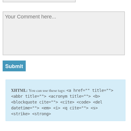
XHTML:
You can use these tags:
<a href="" title="">
<abbr title=""> <acronym title=""> <b>
<blockquote cite=""> <cite> <code> <del
datetime=""> <em> <i> <q cite=""> <s>
<strike> <strong>