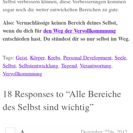
Selbst verbessern können, diese Verbesserungen kommen
sogar noch die weiter entwickelten Bereichen zu gute.
Also: Vernachlässige keinen Bereich deines Selbst,
wenn du dich für
den Weg der Vervollkommnung
entschieden hast. Du stündest dir so nur selbst im Weg.
Tags:
Geist
,
Körper
,
Krebs
,
Personal Development
,
Seele
,
Selbst
,
Selbstentwicklung
,
Tugend
,
Verantwortung
,
Vervollkommnung
18
Responses to “Alle Bereiche
des Selbst sind wichtig”
A
Dezember 27th, 2012