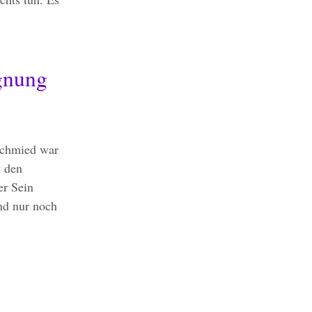
ugnung
Schmied war
t den
er Sein
nd nur noch