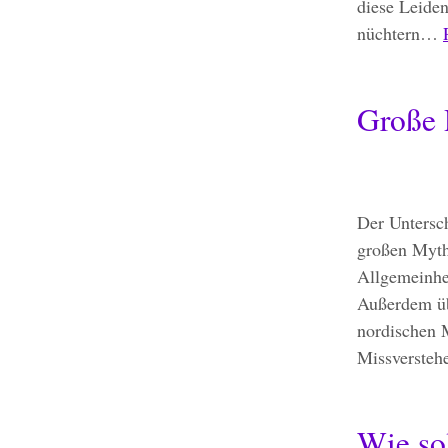
diese Leide
nüchtern…
Große 
Der Untersc
großen Mytho
Allgemeinhei
Außerdem üb
nordischen M
Missversteh
Wie sol