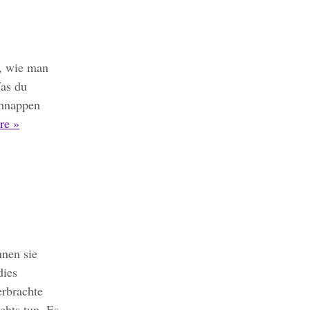
e, wie man
Was du
chnappen
re »
nnen sie
dies
erbrachte
chts tun. Es