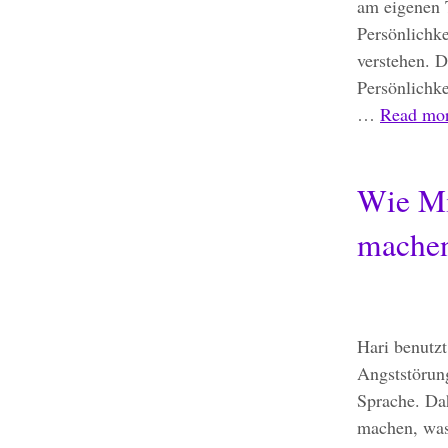
am eigenen T
Persönlichke
verstehen. D
Persönlichke
…
Read mor
Wie Mi
mache
Hari benutz
Angststörun
Sprache. Dah
machen, was