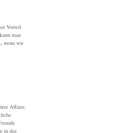
er Vorteil
o kann man
n, wenn wir
rer Affaire.
kliche
 Fremde
ie in das