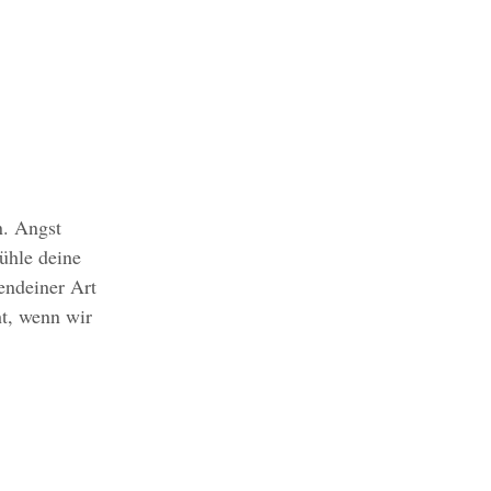
n. Angst
fühle deine
endeiner Art
ht, wenn wir