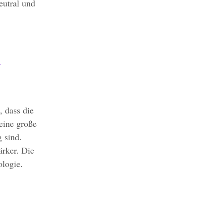
eutral und
n
 dass die
eine große
 sind.
rker. Die
ologie.