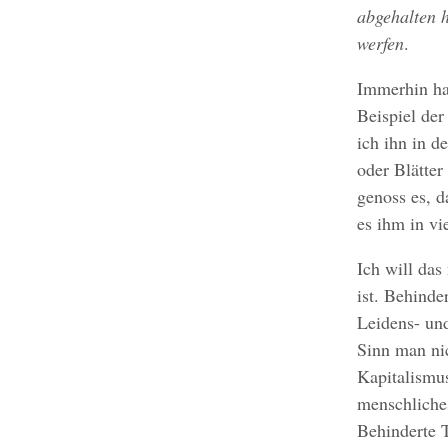
abgehalten h
werfen
.
Immerhin ha
Beispiel de
ich ihn in d
oder Blätter
genoss es, 
es ihm in vi
Ich will das
ist. Behinde
Leidens- un
Sinn man nic
Kapitalismus
menschliche
Behinderte T