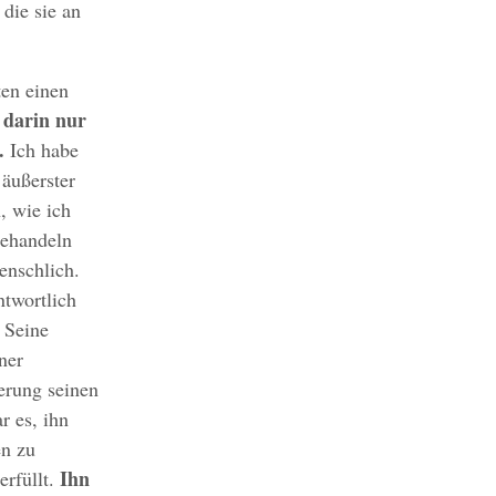
 die sie an
ten einen
 darin nur
.
Ich habe
äußerster
, wie ich
behandeln
enschlich.
ntwortlich
 Seine
ner
erung seinen
r es, ihn
en zu
Ihn
rfüllt.