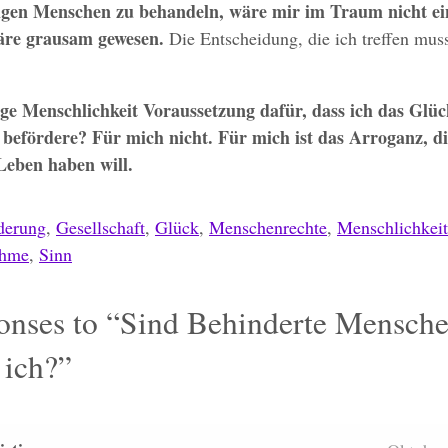
tigen Menschen zu behandeln, wäre mir im Traum nicht ein
äre grausam gewesen.
Die Entscheidung, die ich treffen mus
tige Menschlichkeit Voraussetzung dafür, dass ich das Glüc
befördere? Für mich nicht. Für mich ist das Arroganz, di
Leben haben will.
derung
,
Gesellschaft
,
Glück
,
Menschenrechte
,
Menschlichkeit
ahme
,
Sinn
nses to “Sind Behinderte Mensch
 ich?”