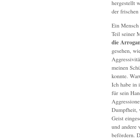
hergestellt 
der frischen
Ein Mensch z
Teil seiner
die Arrogan
gesehen, wi
Aggressivitä
meinen Schüt
konnte. Waru
Ich habe in
für sein Han
Aggressionen
Dumpfheit, w
Geist einge
und andere 
befördern. 