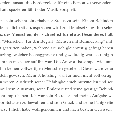
werden. anstatt die Fördergelder für eine Person zu verwenden,
 Luft spazieren fährt oder Musik vorspielt.
u sein scheint ein erhabener Status zu sein. Einem Behinder
Ich sehe
 Menschlichkeit abzusprechen wird zur Herabsetzung.
z des Menschen, der sich selbst für etwas Besonderes hält
e “Menschen” für den Begriff “Mensch mit Behinderung” mit 
t gestritten haben, während sie sich gleichzeitig gefragt haben
zling, welcher hochaggressiv und gewalttätig war, so ruhig 
m ich nie sauer auf ihn war. Die Antwort ist simpel wie unm
 ihm keinen vollwertigen Menschen gesehen. Dieser wäre vera
deln gewesen. Mein Schützling war für mich nicht vollwertig.
 waren Ausdruck seiner Unfähigkeit sich mitzuteilen und sei
eil sein Autismus, seine Epilepsie und seine geistige Behind
schrumpft haben. Ich war sein Betreuer und meine Aufgabe wa
vor Schaden zu bewahren und sein Glück und seine Fähigkeit
Diese Pflicht habe wahrgenommen und nach bestem Gewissen e