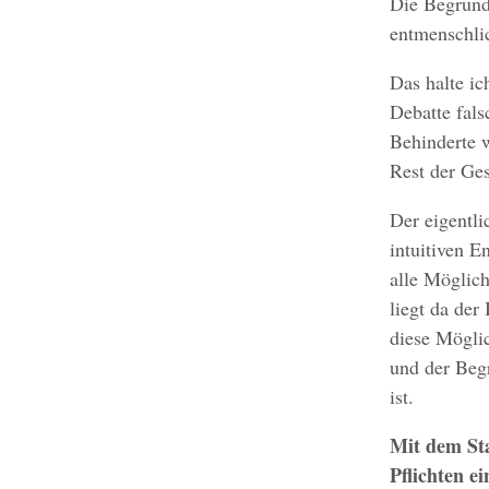
Die Begründu
entmenschlic
Das halte ic
Debatte fals
Behinderte w
Rest der Ges
Der eigentli
intuitiven E
alle Möglic
liegt da der
diese Möglic
und der Begr
ist.
Mit dem St
Pflichten ei