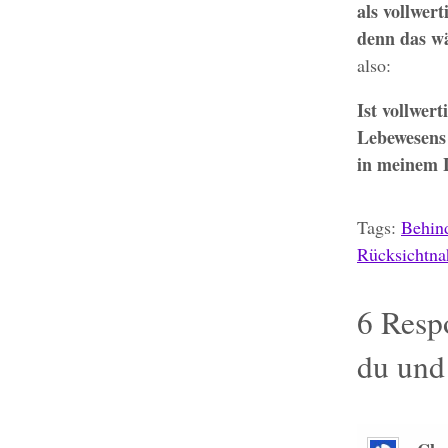
als vollwer
denn das w
also:
Ist vollwer
Lebewesens 
in meinem 
Tags:
Behin
Rücksichtn
6
Respo
du und