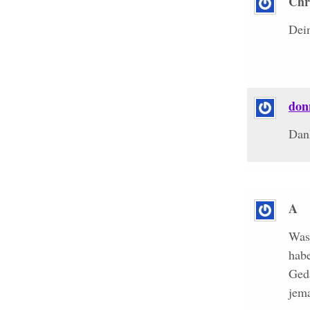
Chr
Dein
don
Dan
A
Was 
habe
Ged
jema