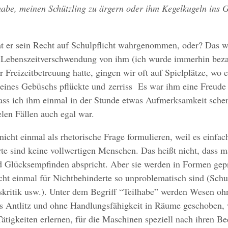
abe, meinen Schützling zu ärgern oder ihm Kegelkugeln ins G
t er sein Recht auf Schulpflicht wahrgenommen, oder? Das w
r Lebenszeitverschwendung von ihm (ich wurde immerhin bez
er Freizeitbetreuung hatte, gingen wir oft auf Spielplätze, wo 
 eines Gebüschs pflückte und zerriss Es war ihm eine Freude
dass ich ihm einmal in der Stunde etwas Aufmerksamkeit sche
elen Fällen auch egal war.
 nicht einmal als rhetorische Frage formulieren, weil es einfac
rte sind keine vollwertigen Menschen. Das heißt nicht, dass m
d Glücksempfinden abspricht. Aber sie werden in Formen gepr
ht einmal für Nichtbehinderte so unproblematisch sind (Schul
kritik usw.). Unter dem Begriff “Teilhabe” werden Wesen ohn
s Antlitz und ohne Handlungsfähigkeit in Räume geschoben,
ätigkeiten erlernen, für die Maschinen speziell nach ihren Be