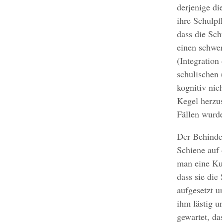
derjenige di
ihre Schulpf
dass die Sch
einen schwer
(Integration 
schulischen 
kognitiv ni
Kegel herzus
Fällen wurd
Der Behinde
Schiene auf 
man eine Ku
dass sie die
aufgesetzt u
ihm lästig 
gewartet, d