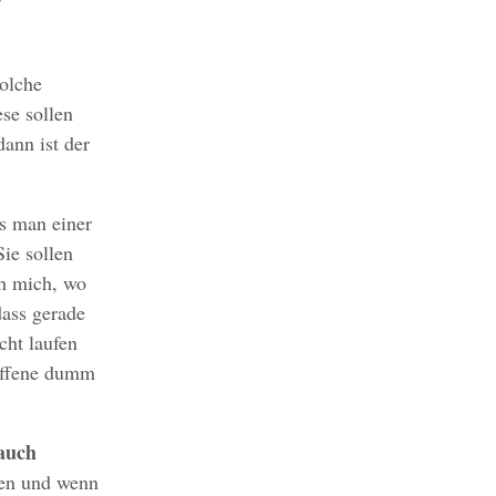
”
solche
se sollen
ann ist der
ss man einer
ie sollen
ch mich, wo
dass gerade
cht laufen
roffene dumm
auch
den und wenn