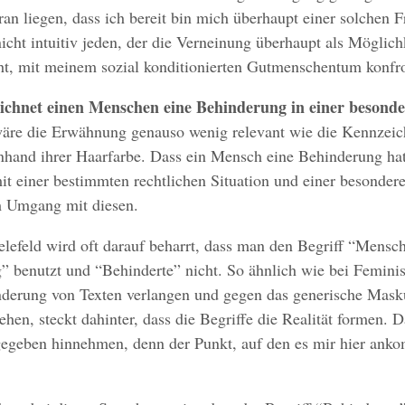
aran liegen, dass ich bereit bin mich überhaupt einer solchen 
nicht intuitiv jeden, der die Verneinung überhaupt als Möglich
ht, mit meinem sozial konditionierten Gutmenschentum konfro
ichnet einen Menschen eine Behinderung in einer besond
äre die Erwähnung genauso wenig relevant wie die Kennzei
hand ihrer Haarfarbe. Dass ein Mensch eine Behinderung hat,
t einer bestimmten rechtlichen Situation und einer besondere
 Umgang mit diesen.
elefeld wird oft darauf beharrt, dass man den Begriff “Mensc
 benutzt und “Behinderte” nicht. So ähnlich wie bei Feminis
nderung von Texten verlangen und gegen das generische Mask
ehen, steckt dahinter, dass die Begriffe die Realität formen. D
gegeben hinnehmen, denn der Punkt, auf den es mir hier ankom