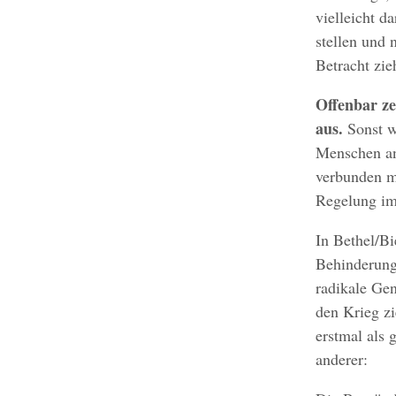
vielleicht d
stellen und 
Betracht zie
Offenbar ze
aus.
Sonst w
Menschen an
verbunden mi
Regelung im
In Bethel/Bi
Behinderung”
radikale Ge
den Krieg zi
erstmal als 
anderer: