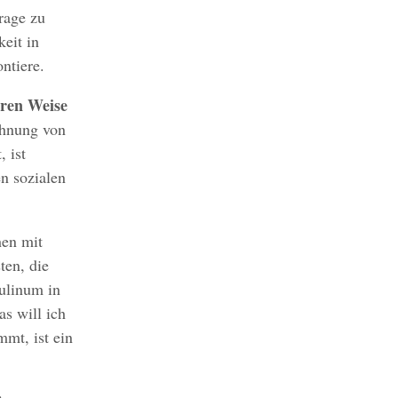
Frage zu
keit in
ntiere.
eren Weise
chnung von
 ist
n sozialen
hen mit
ten, die
ulinum in
as will ich
mt, ist ein