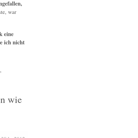
gefallen,
ste, war
k eine
e ich nicht
,
en wie