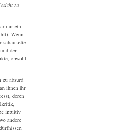
esicht zu
ar nur ein
ahlt). Wenn
er schaukelte
 und der
nkte, obwohl
h zu absurd
an ihnen ihr
esst, deren
kritik,
e intuitiv
 wo andere
dürfnissen