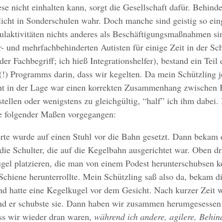
ese nicht einhalten kann, sorgt die Gesellschaft dafür. Behin
licht in Sonderschulen wahr. Doch manche sind geistig so ein
ulaktivitäten nichts anderes als Beschäftigungsmaßnahmen si
- und mehrfachbehinderten Autisten für einige Zeit in der Sch
der Fachbegriff; ich hieß Integrationshelfer), bestand ein Teil 
(!) Programms darin, dass wir kegelten. Da mein Schützling 
cht in der Lage war einen korrekten Zusammenhang zwischen
tellen oder wenigstens zu gleichgültig, “half” ich ihm dabei.
e folgender Maßen vorgegangen:
rte wurde auf einen Stuhl vor die Bahn gesetzt. Dann bekam 
die Schulter, die auf die Kegelbahn ausgerichtet war. Oben d
gel platzieren, die man von einem Podest herunterschubsen k
 Schiene herunterrollte. Mein Schützling saß also da, bekam d
nd hatte eine Kegelkugel vor dem Gesicht. Nach kurzer Zeit 
und er schubste sie. Dann haben wir zusammen herumgesessen
ass wir wieder dran waren,
während ich andere, agilere, Behin