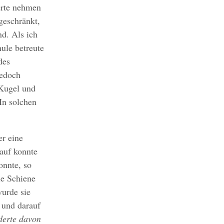
derte nehmen
geschränkt,
nd. Als ich
ule betreute
des
jedoch
 Kugel und
 In solchen
er eine
rauf konnte
onnte, so
ie Schiene
wurde sie
 und darauf
derte davon