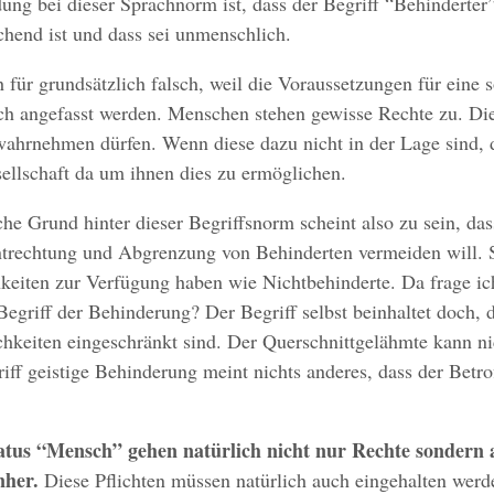
ng bei dieser Sprachnorm ist, dass der Begriff “Behinderter
hend ist und dass sei unmenschlich.
h für grundsätzlich falsch, weil die Voraussetzungen für eine 
ch angefasst werden. Menschen stehen gewisse Rechte zu. Die
ahrnehmen dürfen. Wenn diese dazu nicht in der Lage sind, d
ellschaft da um ihnen dies zu ermöglichen.
che Grund hinter dieser Begriffsnorm scheint also zu sein, da
ntrechtung und Abgrenzung von Behinderten vermeiden will. S
hkeiten zur Verfügung haben wie Nichtbehinderte. Da frage i
 Begriff der Behinderung? Der Begriff selbst beinhaltet doch, 
hkeiten eingeschränkt sind. Der Querschnittgelähmte kann ni
iff geistige Behinderung meint nichts anderes, dass der Bet
atus “Mensch” gehen natürlich nicht nur Rechte sondern 
nher.
Diese Pflichten müssen natürlich auch eingehalten wer